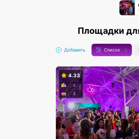
Площадки дл
Добавить
Список
0
4.33
1
2