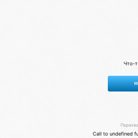
Что-т
Н
Перехва
Call to undefined f