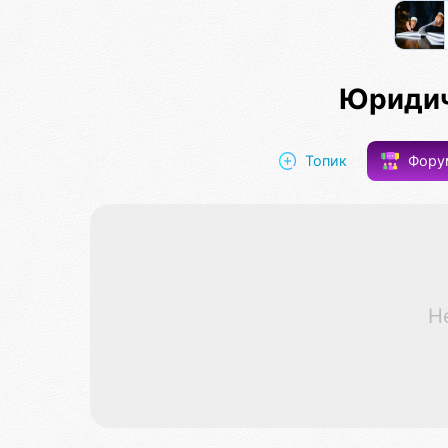
Юридич
Топик
Фор
Н