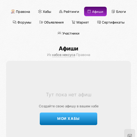
Правона
Хабы
Рейтинги
Афиши
Блоги
Форумы
Объявления
Маркет
Сертификаты
Участники
Афиши
Из
хабов нексуса
Правона
Тут пока нет афиш
Создайте свою афишу в вашем хабе
МОИ ХАБЫ