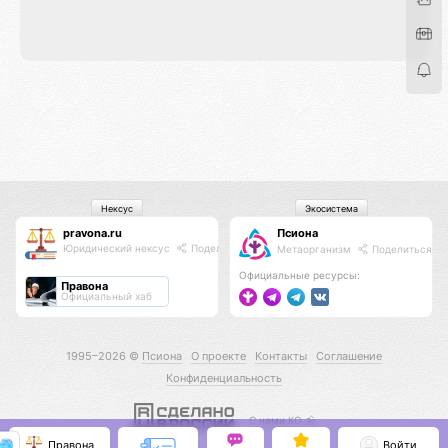
Нексус
Экосистема
pravona.ru
Псиона
Юридический нексус
Поделиться
Метаорганизм
Поделиться
Официальные ресурсы:
Правона
Официальный хаб
1995–2026 ©
Псиона
О проекте
Контакты
Соглашение
Конфиденциальность
С нами КО 🕉️
Правона
Войти