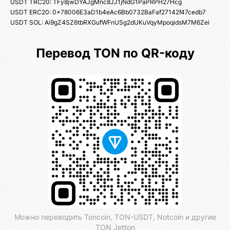
USDT TRC20: TFy8jwDYAJgMnc8JJ1jNdG1PaPRPH27Hcg
USDT ERC20: 0x78006E3aD1b4eAc6Bb0732BaFaf27142f47cedb7
USDT SOL: Ai9gZ4SZ6tbRXGufWFnUSg2dUKuVqyMpoqidsM7M6Zei
Перевод TON по QR-коду
Можно переводить Toncoin, TON-USDT, Notcoin и другие
TON Jetton