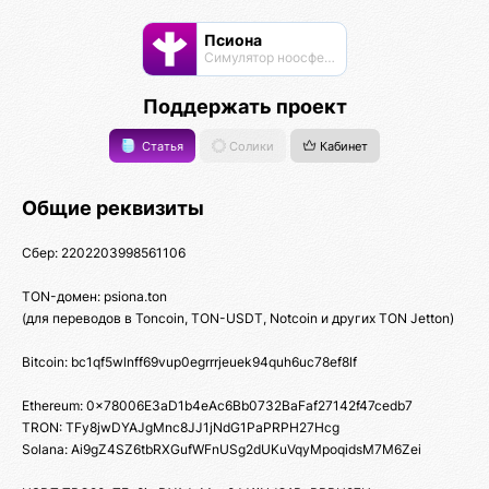
Псиона
Cимулятор ноосферы
Поддержать проект
Статья
Солики
Кабинет
Общие реквизиты
Сбер: 2202203998561106
TON-домен: psiona.ton
(для переводов в Toncoin, TON-USDT, Notcoin и других TON Jetton)
Bitcoin: bc1qf5wlnff69vup0egrrrjeuek94quh6uc78ef8lf
Ethereum: 0x78006E3aD1b4eAc6Bb0732BaFaf27142f47cedb7
TRON: TFy8jwDYAJgMnc8JJ1jNdG1PaPRPH27Hcg
Solana: Ai9gZ4SZ6tbRXGufWFnUSg2dUKuVqyMpoqidsM7M6Zei