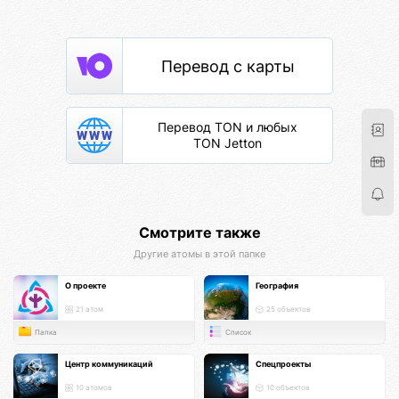
Перевод с карты
Перевод TON и любых
TON Jetton
Смотрите также
Другие атомы в этой папке
О проекте
География
21 атом
25 объектов
Папка
Список
Центр коммуникаций
Спецпроекты
10 атомов
10 объектов