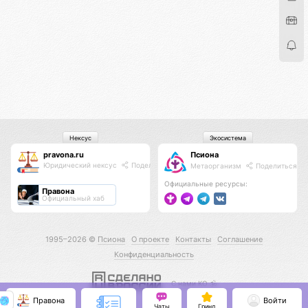
Нексус
Экосистема
pravona.ru
Псиона
Юридический нексус
Поделиться
Метаорганизм
Поделиться
Официальные ресурсы:
Правона
Официальный хаб
1995–2026 ©
Псиона
О проекте
Контакты
Соглашение
Конфиденциальность
С нами КО 🕉️
Правона
Войти
Чаты
Гринд