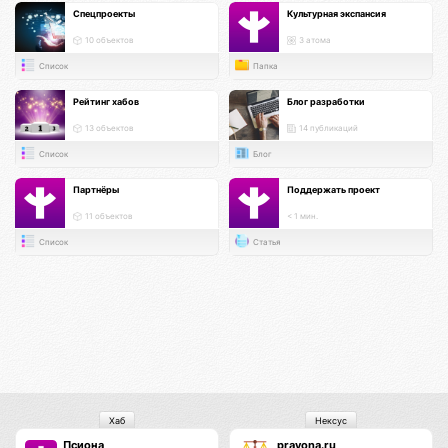
Спецпроекты
Культурная экспансия
10 объектов
3 атома
Список
Папка
Рейтинг хабов
Блог разработки
13 объектов
14 публикаций
Список
Блог
Партнёры
Поддержать проект
11 объектов
< 1 мин.
Список
Статья
Хаб
Нексус
Псиона
pravona.ru