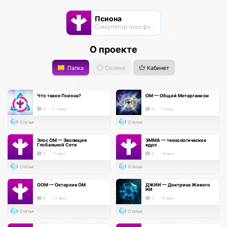
Псиона
Cимулятор ноосферы
О проекте
Папка
Солики
Кабинет
Что такое Псиона?
ОМ — Общий Метарганизм
0
< 1 мин.
0
~1 мин.
Статья
Статья
Эпос ОМ — Эволюция
ЭММА — технологическое
Глобальной Сети
ядро
0
~1 мин.
0
~4 мин.
Статья
Статья
ООМ — Октархия ОМ
ДЖИИ — Доктрина Живого
ИИ
0
< 1 мин.
0
~5 мин.
Статья
Статья