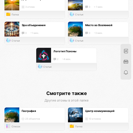
3 атома
3
< 1 мин.
Папка
Статья
Эра объединения
Место во Вселенной
0
~1 мин.
0
~3 мин.
Статья
Статья
Логотип Псионы
2
~4 мин.
Статья
Смотрите также
Другие атомы в этой папке
География
Центр коммуникаций
25 объектов
10 атомов
Список
Папка