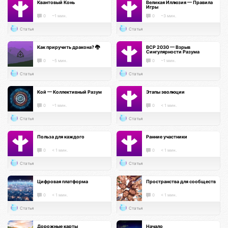
Квантовый Конь
Великая Иллюзия — Правила
Игры
0
~1 мин.
0
~3 мин.
Статья
Статья
Как приручить дракона? 🐉
ВСР 2030 — Взрыв
Сингулярности Разума
0
~5 мин.
0
~1 мин.
Статья
Статья
Кой — Коллективный Разум
Этапы эволюции
0
~1 мин.
0
< 1 мин.
Статья
Статья
Польза для каждого
Ранние участники
0
< 1 мин.
0
< 1 мин.
Статья
Статья
Цифровая платформа
Пространства для сообществ
0
< 1 мин.
0
< 1 мин.
Статья
Статья
Дорожные карты
Начало