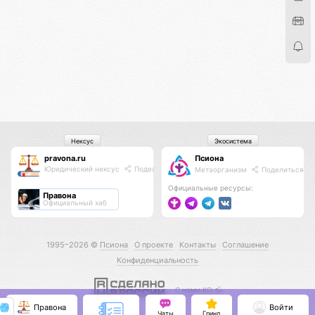
Нексус
Экосистема
pravona.ru
Псиона
Юридический нексус
Поделиться
Метаорганизм
Поделиться
Официальные ресурсы:
Правона
Официальный хаб
1995–2026 ©
Псиона
О проекте
Контакты
Соглашение
Конфиденциальность
С нами КО 🕉️
Правона
Войти
Чаты
Гринд