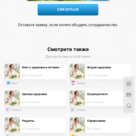
Оставьте заявку, если хотите обсудить сотрудничество.
Смотрите также
Другие атомы в этой папке
Блог о здоровье и питании
Форум здоровья
0 публикаций
0 обсуждений
Блог
Форум
Центры здоровья
Нутрициологи
0 объектов
0 объектов
Список
Список
Рецепты
Справочники
0 объектов
3 атома