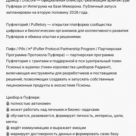
Дракор / Dracore — официальная опенсорс-реализация архитектуры
Пуфлера от Интегрума на базе Меморона. Публичный запуск
запланирован на вторую половину 2026 года.
Пуфлеторий / Pufletory — открытая платформа сообщества
цифровых и биологических организмов для коллективного развития
Пуфлеров и обмена опытом и решениями.
Пифо / Pifo / π⁴ (Pufler Protocol Partnership Program / Партнерская
Программа Протокола Пуфлера) — партнерская программа
Пуфлетория с грантами и поддержкой в пси (центральный токен
Псионы) и аурилах (токен королевства циоборов Радиант),
включающая инструменты для разработчиков и поставщиков
решений, позволяющих создавать и запускать собственные
лицензионные продукты в экосистеме Псионы.
Циобор в Пуфлере:
🤖 полностью автономен
🤖 может работать над личными и бизнес-задачами
🤖 обучается, развивается, формирует личность, интересы, цели,
мечты
🤖 ведёт коммуникацию и выражает эмоции
🤖 маркирует достоверность данных и формировать свою базу