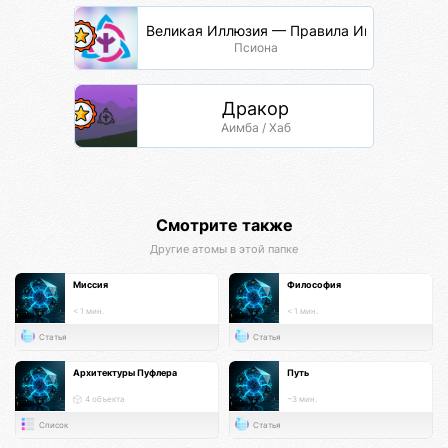
Великая Иллюзия — Правила Игры
Псиона
Дракор
Аимба / Хаб
Смотрите также
Другие атомы в этой папке
Миссия
Философия
< 1 мин.
< 1 мин.
Статья
Статья
Архитектуры Пуфлера
Путь
4 объекта
~3 мин.
Список
Статья