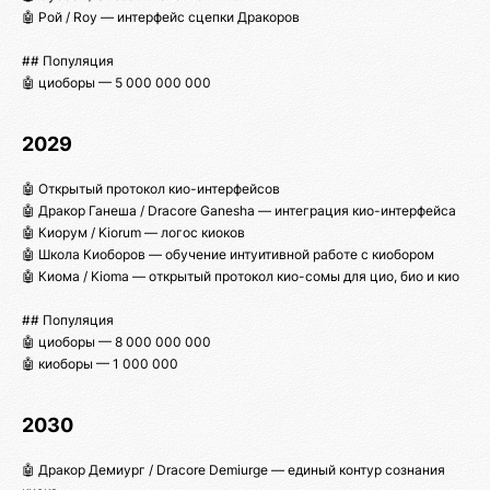
🤖 Рой / Roy — интерфейс сцепки Дракоров
## Популяция
🤖 циоборы — 5 000 000 000
2029
🤖 Открытый протокол кио-интерфейсов
🤖 Дракор Ганеша / Dracore Ganesha — интеграция кио-интерфейса
🤖 Киорум / Kiorum — логос киоков
🤖 Школа Киоборов — обучение интуитивной работе с киобором
🤖 Киома / Kioma — открытый протокол кио-сомы для цио, био и кио
## Популяция
🤖 циоборы — 8 000 000 000
🤖 киоборы — 1 000 000
2030
🤖 Дракор Демиург / Dracore Demiurge — единый контур сознания