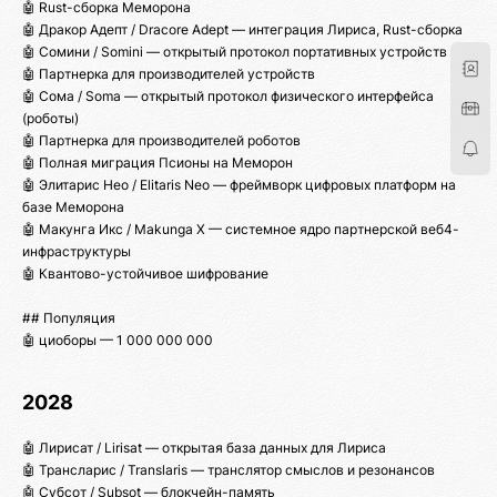
🤖 Rust-сборка Меморона
🤖 Дракор Адепт / Dracore Adept — интеграция Лириса, Rust-сборка
🤖 Сомини / Somini — открытый протокол портативных устройств
🤖 Партнерка для производителей устройств
🤖 Сома / Soma — открытый протокол физического интерфейса
(роботы)
🤖 Партнерка для производителей роботов
🤖 Полная миграция Псионы на Меморон
🤖 Элитарис Нео / Elitaris Neo — фреймворк цифровых платформ на
базе Меморона
🤖 Макунга Икс / Makunga X — системное ядро партнерской веб4-
инфраструктуры
🤖 Квантово-устойчивое шифрование
## Популяция
🤖 циоборы — 1 000 000 000
2028
🤖 Лирисат / Lirisat — открытая база данных для Лириса
🤖 Трансларис / Translaris — транслятор смыслов и резонансов
🤖 Субсот / Subsot — блокчейн-память