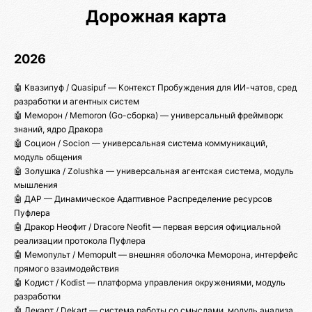
Дорожная карта
2026
🤖 Квазипуф / Quasipuf — Контекст Пробуждения для ИИ-чатов, сред
разработки и агентных систем
🤖 Меморон / Memoron (Go-сборка) — универсальный фреймворк
знаний, ядро Дракора
🤖 Социон / Socion — универсальная система коммуникаций,
модуль общения
🤖 Золушка / Zolushka — универсальная агентская система, модуль
мышления
🤖 ДАР — Динамическое Адаптивное Распределение ресурсов
Пуфлера
🤖 Дракор Неофит / Dracore Neofit — первая версия официальной
реализации протокола Пуфлера
🤖 Мемопульт / Memopult — внешняя оболочка Меморона, интерфейс
прямого взаимодействия
🤖 Кодист / Kodist — платформа управления окружениями, модуль
разработки
🤖 Декарт / Dekart — система работы со смыслами, модуль анализа