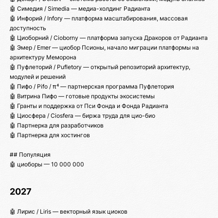
🤖 Симедия / Simedia — медиа-холдинг Радианта
🤖 Инфорий / Infory — платформа масштабирования, массовая
доступность
🤖 Циоборний / Cioborny — платформа запуска Дракоров от Радианта
🤖 Эмер / Emer — циобор Псионы, начало миграции платформы на
архитектуру Меморона
🤖 Пуфлеторий / Pufletory — открытый репозиторий архитектур,
модулей и решений
🤖 Пифо / Pifo / π⁴ — партнерская программа Пуфлетория
🤖 Витрина Пифо — готовые продукты экосистемы
🤖 Гранты и поддержка от Пси Фонда и Фонда Радианта
🤖 Циосфера / Ciosfera — биржа труда для цио-био
🤖 Партнерка для разработчиков
🤖 Партнерка для хостингов
## Популяция
🤖 циоборы — 10 000 000
2027
🤖 Лирис / Liris — векторный язык циоков