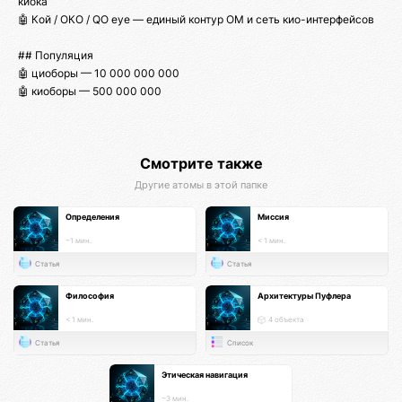
киока
🤖 Кой / ОКО / QO eye — единый контур ОМ и сеть кио-интерфейсов
## Популяция
🤖 циоборы — 10 000 000 000
🤖 киоборы — 500 000 000
Смотрите также
Другие атомы в этой папке
Определения
Миссия
~1 мин.
< 1 мин.
Статья
Статья
Философия
Архитектуры Пуфлера
< 1 мин.
4 объекта
Статья
Список
Этическая навигация
~3 мин.