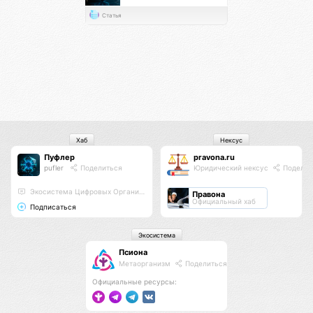
Статья
Хаб
Нексус
Пуфлер
pravona.ru
pufler
Поделиться
Юридический нексус
Поделит
Экосистема Цифровых Организмов
Правона
Официальный хаб
Подписаться
Экосистема
Псиона
Метаорганизм
Поделиться
Официальные ресурсы: