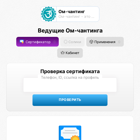
Ом-чантинг
Ом-чантинг - это групповая практика пропевания звука Ом
Ведущие Ом-чантинга
Сертификатор
0
Солики
Применения
0
Кабинет
Проверка сертификата
Телефон, ID, ссылка на профиль