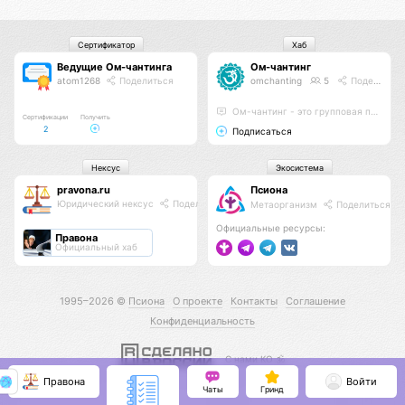
Сертификатор
Хаб
Ведущие Ом-чантинга
Ом-чантинг
atom1268
Поделиться
omchanting
5
Поделиться
Ом-чантинг - это групповая практика пропевания звука Ом
Сертификации
Получить
2
Подписаться
Нексус
Экосистема
pravona.ru
Псиона
Юридический нексус
Поделиться
Метаорганизм
Поделиться
Официальные ресурсы:
Правона
Официальный хаб
1995–2026 ©
Псиона
О проекте
Контакты
Соглашение
Конфиденциальность
С нами КО 🕉️
Правона
Войти
Чаты
Гринд