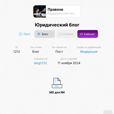
Правона
Юридический нексус
Юридический блог
Пост
Блог
0
Солики
Кабинет
ID
Тип атома
Тип объектов
Права на добавление
1212
Блог
Пост
Модерация
Поделиться
Дата создания
blog1212
11 ноября 2024
MD для ИИ