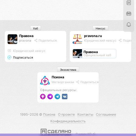
Хаб
Нексус
Правона
pravona.ru
pravona
Поделиться
Юридический нексус
Поделит
Юридический нексус
Правона
Официальный хаб
Подписаться
Экосистема
Псиона
Метаорганизм
Поделиться
Официальные ресурсы:
1995–2026 ©
Псиона
О проекте
Контакты
Соглашение
Конфиденциальность
С нами КО 🕉️