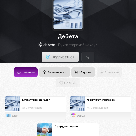
Дебета
debeta
Бухгалтерский нексус
Подписаться
Главная
Активности
Маркет
Альбомы
Солики
Бухгалтерский блог
Форум бухгалтеров
0 публикаций
0 обсуждений
Блог
Форум
Сотрудничество