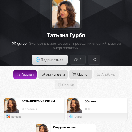
Татьяна Гурбо
gurbo
Эксперт в мире красоты, проводник энергий, мастер
энергопрактик
Подписаться
3
Главная
Активности
Маркет
Альбомы
Солики
БОТАНИЧЕСКИЕ СВЕЧИ
Обо мне
1 позиция
0
Витрина
Статья
Сотрудничество