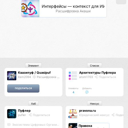
Интерфейсы — контекст для ИИ
Расшифровка Акаши
Элемент
Список
Квазипуф / Quasipuf
Архитектуры Пуфлера
item2094
Расшифровка Акаши
atom1703
Поделиться
Элементы
Добавить
4
Хаб
Нексус
Пуфлер
pravona.ru
pufler
Поделиться
Юридический нексус
Поделит
Экосистема Цифровых Организмов
Правона