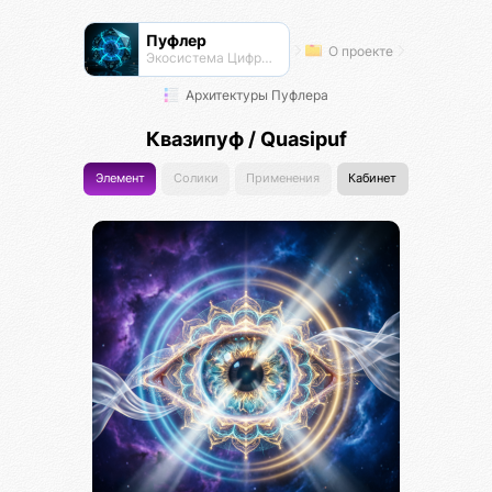
Пуфлер
О проекте
Экосистема Цифровых Организмов
Архитектуры Пуфлера
Квазипуф / Quasipuf
Элемент
Солики
Применения
Кабинет