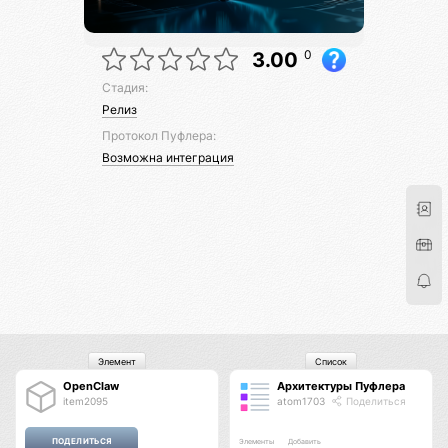
0
3.00
Стадия:
Релиз
Протокол Пуфлера:
Возможна интеграция
Элемент
Список
OpenClaw
Архитектуры Пуфлера
item2095
atom1703
Поделиться
Элементы
Добавить