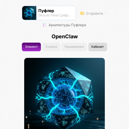
Пуфлер
О проекте
Экосистема Цифровых Организмов
Архитектуры Пуфлера
OpenClaw
Элемент
Солики
Применения
Кабинет