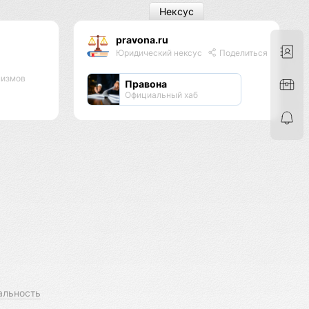
Нексус
pravona.ru
Юридический нексус
Поделиться
низмов
Правона
Официальный хаб
альность