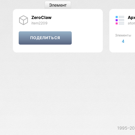
Элемент
ZeroClaw
Ар
item2209
ato
Элементы
4
1995–2