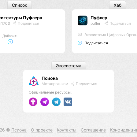
Список
Хаб
хитектуры Пуфлера
Пуфлер
m1703
Поделиться
pufler
Поделиться
Экосистема Цифровых Орга
Добавить
Подписаться
Экосистема
Псиона
Метаорганизм
Поделиться
Официальные ресурсы:
026 ©
Псиона
О проекте
Контакты
Соглашение
Конфиденци