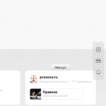
Нексус
pravona.ru
Юридический нексус
Поделиться
мы
Правона
Официальный хаб