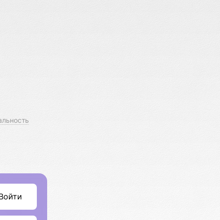
альность
Войти