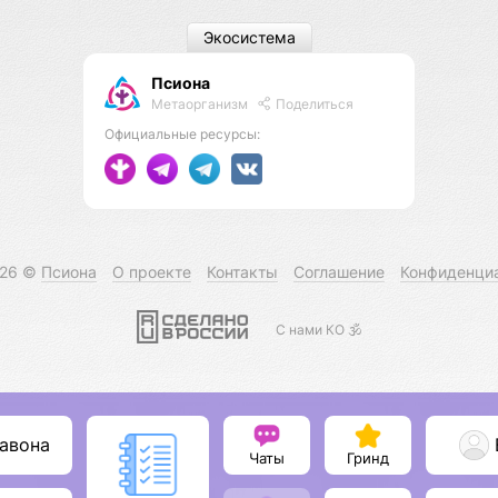
Экосистема
Псиона
Метаорганизм
Поделиться
Официальные ресурсы:
026 ©
Псиона
О проекте
Контакты
Соглашение
Конфиденци
С нами КО 🕉️
авона
Чаты
Гринд