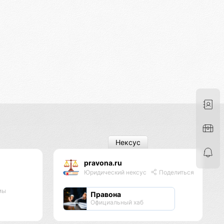
Нексус
pravona.ru
Юридический нексус
Поделиться
мы
Правона
Официальный хаб