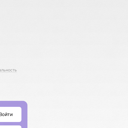
альность
Войти