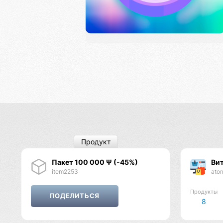
Продукт
Пакет 100 000 Ψ (-45%)
Вит
item2253
ato
Продукты
8