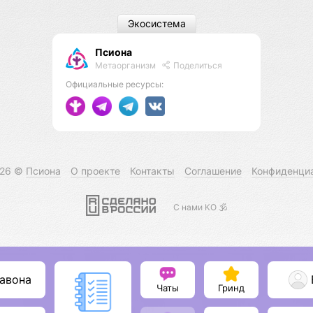
Экосистема
Псиона
Метаорганизм
Поделиться
Официальные ресурсы:
026 ©
Псиона
О проекте
Контакты
Соглашение
Конфиденци
С нами КО 🕉️
авона
Чаты
Гринд