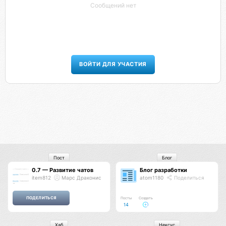
Сообщений нет
ВОЙТИ ДЛЯ УЧАСТИЯ
Пост
Блог
0.7 — Развитие чатов
Блог разработки
item812
Марс Драконис
atom1180
Поделиться
Посты
Создать
14
Хаб
Нексус