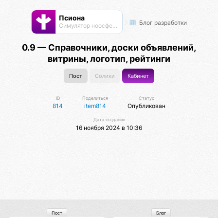
Псиона
Блог разработки
Cимулятор ноосферы
0.9 — Справочники, доски объявлений,
витрины, логотип, рейтинги
Пост
Солики
Кабинет
ID
Поделиться
Статус
814
item814
Опубликован
Дата создания
16 ноября 2024 в 10:36
Пост
Блог