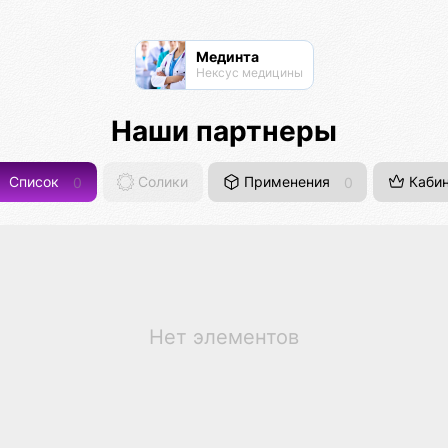
Мединта
Нексус медицины
Наши партнеры
Список
0
Солики
Применения
0
Кабин
Нет элементов