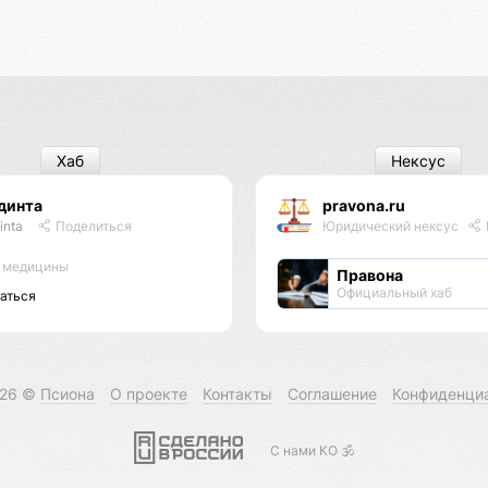
Хаб
Нексус
динта
pravona.ru
inta
Поделиться
Юридический нексус
 медицины
Правона
Официальный хаб
аться
026 ©
Псиона
О проекте
Контакты
Соглашение
Конфиденци
С нами КО 🕉️