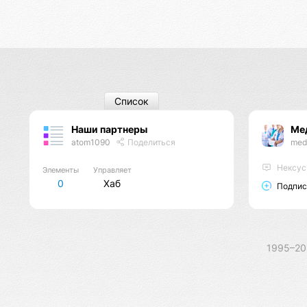
Список
Наши партнеры
Ме
atom1090
Поделиться
med
Нексус
Элементы
Управляет
0
Хаб
Подпис
1995–2