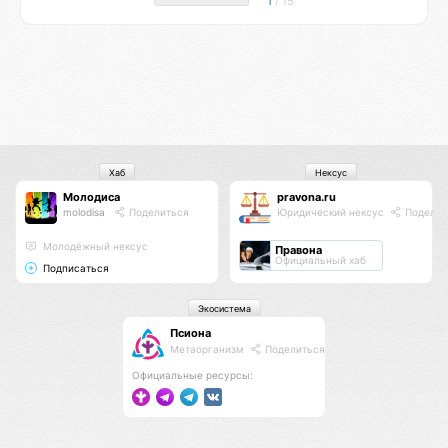
1
/ 15
Хаб
Нексус
Молодиса
pravona.ru
molodisa
Поделиться
Юридический нексус
Поделит
Молодёжный нексус
Правона
Официальный хаб
Подписаться
Экосистема
Псиона
Метаорганизм
Поделиться
Официальные ресурсы: