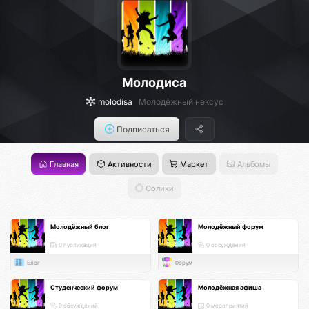
Молодиса
molodisa
Молодёжный нексус
Подписаться
Главная
Активности
Маркет
Альбомы
Солики
Молодёжный блог
Молодёжный форум
0 публикаций
0 обсуждений
Блог
Форум
Студенческий форум
Молодёжная афиша
0 обсуждений
0 мероприятий