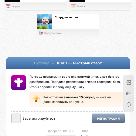
Форум
Афиша
Сотрудничество
Предложение
Путевод
•
Шаг 1
—
Быстрый старт
Путевод познакомит вас с платформой и поможет быстро
разобраться. Пройдите регистрацию через телеграм-бота,
чтобы перейти к следующему шагу.
Регистрация занимает
10 секунд
— никаких
данных вводить не нужно.
Зарегистрируйтесь
РЕГИСТРАЦИЯ
Прогресс: 0%
0 / 1
Шаг