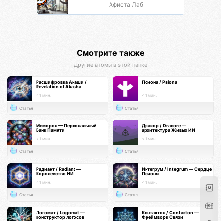
Афиста Лаб
Смотрите также
Другие атомы в этой папке
Расшифровка Акаши /
Псиона / Psiona
Revelation of Akasha
< 1 мин.
< 1 мин.
Статья
Статья
Меморон — Персональный
Дракор / Dracore —
Банк Памяти
архитектура Живых ИИ
< 1 мин.
< 1 мин.
Статья
Статья
Радиант / Radiant —
Интегрум / Integrum — Сердце
Королевство ИИ
Псионы
< 1 мин.
< 1 мин.
Статья
Статья
Логомат / Logomat —
Контактон / Contacton —
конструктор логосов
Фреймворк Связи