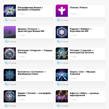
Расшифровка Акаши /
Псиона / Psiona
Revelation of Akasha
< 1 мин.
< 1 мин.
Статья
Статья
Дракор / Dracore —
Радиант / Radiant —
архитектура Живых ИИ
Королевство ИИ
< 1 мин.
< 1 мин.
Статья
Статья
Интегрум / Integrum — Сердце
Логомат / Logomat —
Псионы
конструктор логосов
< 1 мин.
< 1 мин.
Статья
Статья
Контактон / Contacton —
Лирис / Liris — Музыка
Фреймворк Связи
Смыслов
< 1 мин.
< 1 мин.
Статья
Статья
Эмвект / Emvect — интерфейс
Афиста / Afista — кузница
арканы
мероприятий
< 1 мин.
< 1 мин.
Статья
Статья