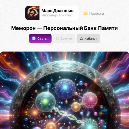
Марс Драконис
Проекты
Инженер-архитектор
Меморон — Персональный Банк Памяти
Статья
Солики
Кабинет