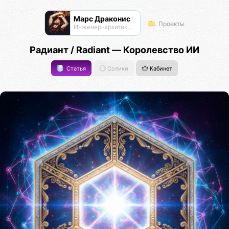
Марс Драконис
Проекты
Инженер-архитектор
Радиант / Radiant — Королевство ИИ
Статья
Солики
Кабинет