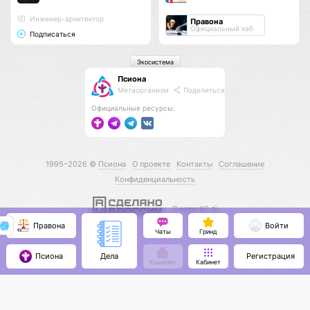
Инженер-архитектор
Правона
Официальный хаб
Подписаться
Экосистема
Псиона
Метаорганизм
Поделиться
Официальные ресурсы:
1995–2026 ©
Псиона
О проекте
Контакты
Соглашение
Конфиденциальность
С нами КО 🕉️
Правона
Войти
Чаты
Гринд
Псиона
Регистрация
Дела
Кошелёк
Кабинет