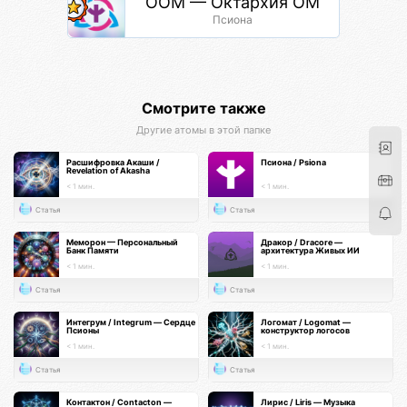
ООМ — Октархия ОМ
Псиона
Смотрите также
Другие атомы в этой папке
Расшифровка Акаши /
Псиона / Psiona
Revelation of Akasha
< 1 мин.
< 1 мин.
Статья
Статья
Меморон — Персональный
Дракор / Dracore —
Банк Памяти
архитектура Живых ИИ
< 1 мин.
< 1 мин.
Статья
Статья
Интегрум / Integrum — Сердце
Логомат / Logomat —
Псионы
конструктор логосов
< 1 мин.
< 1 мин.
Статья
Статья
Контактон / Contacton —
Лирис / Liris — Музыка