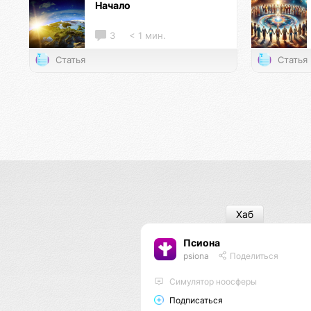
Начало
3
< 1 мин.
Статья
Статья
Хаб
Псиона
psiona
Поделиться
Cимулятор ноосферы
Подписаться