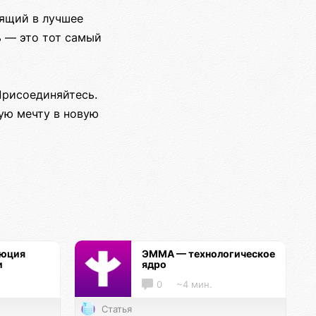
рящий в лучшее
ь — это тот самый
Присоединяйтесь.
ую мечту в новую
люция
ЭММА — технологическое
и
ядро
0
~4 мин.
Статья