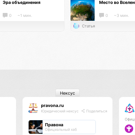
Эра объединения
Место во Вселе
0
~1 мин.
0
~3 мин.
Статья
Нексус
pravona.ru
Юридический нексус
Поделиться
Офиц
Правона
Официальный хаб