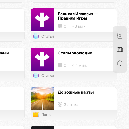
Великая Иллюзия —
Правила Игры
0
~3 мин.
Статья
вный
Этапы эволюции
0
< 1 мин.
Статья
Дорожные карты
3 атома
Папка