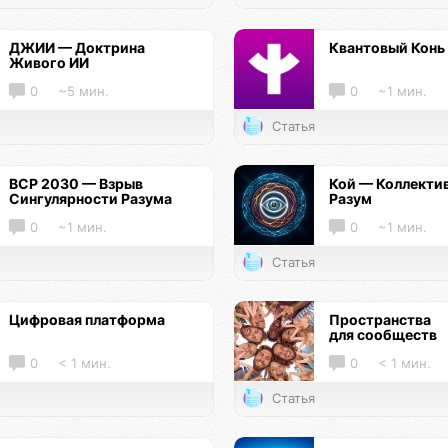
ДЖИИ — Доктрина
Квантовый Конь
Живого ИИ
0
~5 мин.
0
~1 мин.
Статья
ВСР 2030 — Взрыв
Кой — Коллекти
Сингулярности Разума
Разум
0
~1 мин.
0
~1 мин.
Статья
Цифровая платформа
Пространства
для сообществ
0
< 1 мин.
0
< 1 мин.
Статья