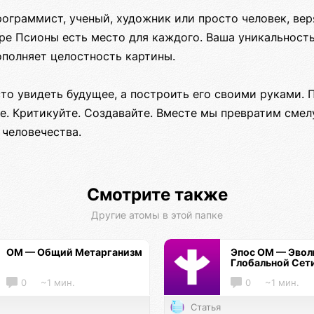
рограммист, ученый, художник или просто человек, ве
уре Псионы есть место для каждого. Ваша уникальност
ополняет целостность картины.
то увидеть будущее, а построить его своими руками. 
е. Критикуйте. Создавайте. Вместе мы превратим смел
 человечества.
Смотрите также
Другие атомы в этой папке
ОМ — Общий Метарганизм
Эпос ОМ — Эво
Глобальной Сет
0
~1 мин.
0
~1 мин.
Статья