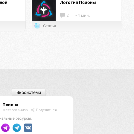
нной
Логотип Псионы
2
~4 мин.
Статья
Экосистема
Псиона
Метаорганизм
Поделиться
иальные ресурсы: