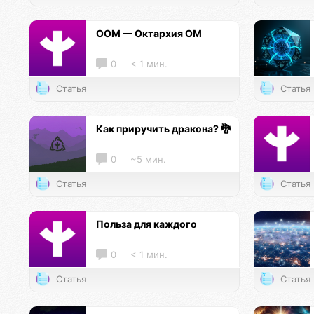
ООМ — Октархия ОМ
0
< 1 мин.
Статья
Статья
Как приручить дракона? 🐉
0
~5 мин.
Статья
Статья
Польза для каждого
0
< 1 мин.
Статья
Статья