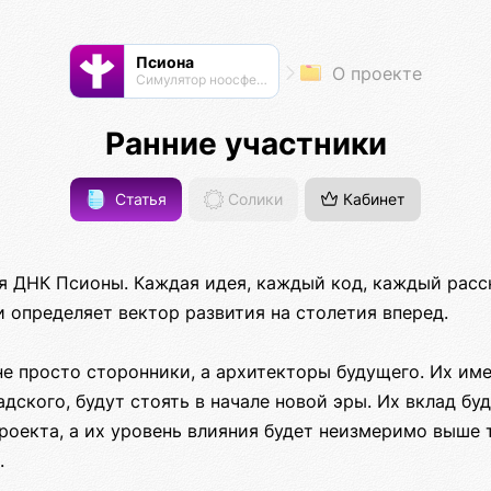
Псиона
О проекте
Cимулятор ноосферы
Ранние участники
Статья
Солики
Кабинет
я ДНК Псионы. Каждая идея, каждый код, каждый расс
 определяет вектор развития на столетия вперед.
е просто сторонники, а архитекторы будущего. Их имен
дского, будут стоять в начале новой эры. Их вклад буд
оекта, а их уровень влияния будет неизмеримо выше т
.