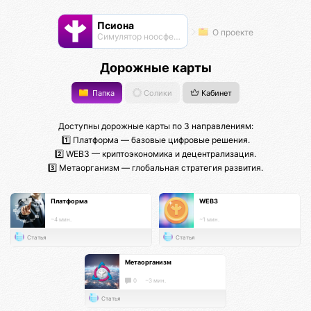
Псиона
О проекте
Cимулятор ноосферы
Дорожные карты
Папка
Солики
Кабинет
Доступны дорожные карты по 3 направлениям:
1️⃣ Платформа — базовые цифровые решения.
2️⃣ WEB3 — криптоэкономика и децентрализация.
3️⃣ Метаорганизм — глобальная стратегия развития.
Платформа
WEB3
~4 мин.
~1 мин.
Статья
Статья
Метаорганизм
0
~3 мин.
Статья