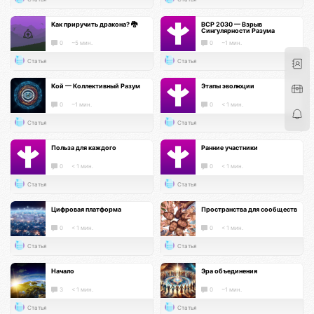
Как приручить дракона? 🐉
ВСР 2030 — Взрыв
Сингулярности Разума
0
~5 мин.
0
~1 мин.
Статья
Статья
Кой — Коллективный Разум
Этапы эволюции
0
~1 мин.
0
< 1 мин.
Статья
Статья
Польза для каждого
Ранние участники
0
< 1 мин.
0
< 1 мин.
Статья
Статья
Цифровая платформа
Пространства для сообществ
0
< 1 мин.
0
< 1 мин.
Статья
Статья
Начало
Эра объединения
3
< 1 мин.
0
~1 мин.
Статья
Статья