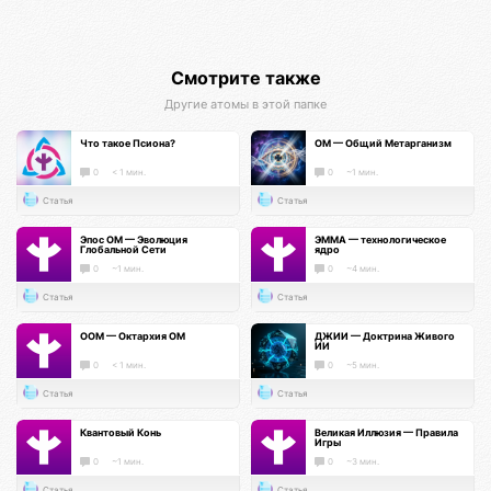
Смотрите также
Другие атомы в этой папке
Что такое Псиона?
ОМ — Общий Метарганизм
0
< 1 мин.
0
~1 мин.
Статья
Статья
Эпос ОМ — Эволюция
ЭММА — технологическое
Глобальной Сети
ядро
0
~1 мин.
0
~4 мин.
Статья
Статья
ООМ — Октархия ОМ
ДЖИИ — Доктрина Живого
ИИ
0
< 1 мин.
0
~5 мин.
Статья
Статья
Квантовый Конь
Великая Иллюзия — Правила
Игры
0
~1 мин.
0
~3 мин.
Статья
Статья