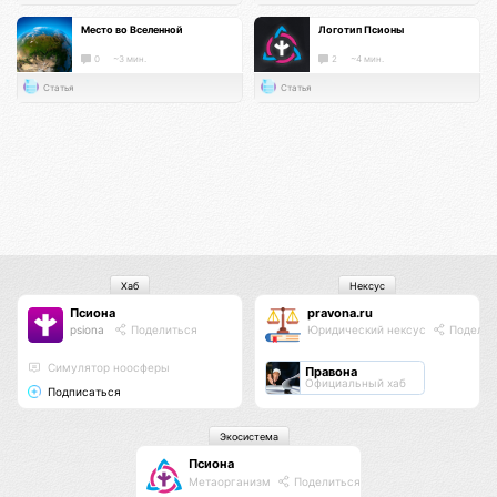
Место во Вселенной
Логотип Псионы
0
~3 мин.
2
~4 мин.
Статья
Статья
Хаб
Нексус
Псиона
pravona.ru
psiona
Поделиться
Юридический нексус
Поделит
Cимулятор ноосферы
Правона
Официальный хаб
Подписаться
Экосистема
Псиона
Метаорганизм
Поделиться