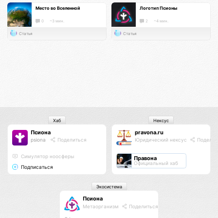
Место во Вселенной
Логотип Псионы
0
~3 мин.
2
~4 мин.
Статья
Статья
Хаб
Нексус
Псиона
pravona.ru
psiona
Поделиться
Юридический нексус
Поделит
Cимулятор ноосферы
Правона
Официальный хаб
Подписаться
Экосистема
Псиона
Метаорганизм
Поделиться