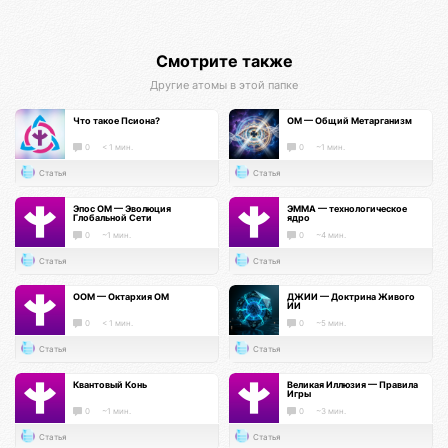
Смотрите также
Другие атомы в этой папке
Что такое Псиона?
ОМ — Общий Метарганизм
0
< 1 мин.
0
~1 мин.
Статья
Статья
Эпос ОМ — Эволюция
ЭММА — технологическое
Глобальной Сети
ядро
0
~1 мин.
0
~4 мин.
Статья
Статья
ООМ — Октархия ОМ
ДЖИИ — Доктрина Живого
ИИ
0
< 1 мин.
0
~5 мин.
Статья
Статья
Квантовый Конь
Великая Иллюзия — Правила
Игры
0
~1 мин.
0
~3 мин.
Статья
Статья