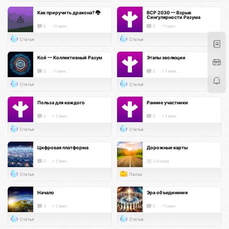
Как приручить дракона? 🐉
ВСР 2030 — Взрыв
Сингулярности Разума
0
~5 мин.
0
~1 мин.
Статья
Статья
Кой — Коллективный Разум
Этапы эволюции
0
~1 мин.
0
< 1 мин.
Статья
Статья
Польза для каждого
Ранние участники
0
< 1 мин.
0
< 1 мин.
Статья
Статья
Цифровая платформа
Дорожные карты
0
< 1 мин.
3 атома
Статья
Папка
Начало
Эра объединения
3
< 1 мин.
0
~1 мин.
Статья
Статья