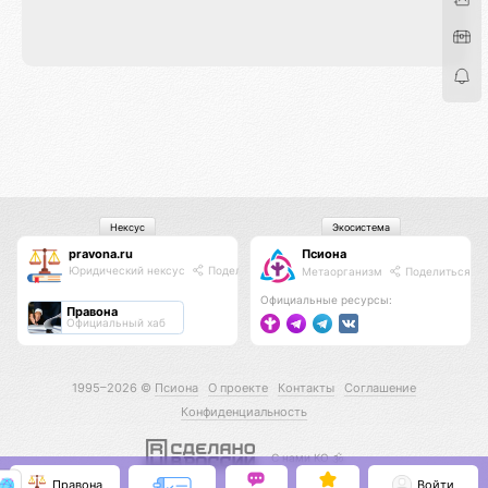
Нексус
Экосистема
pravona.ru
Псиона
Юридический нексус
Поделиться
Метаорганизм
Поделиться
Официальные ресурсы:
Правона
Официальный хаб
1995–2026 ©
Псиона
О проекте
Контакты
Соглашение
Конфиденциальность
С нами КО 🕉️
Правона
Войти