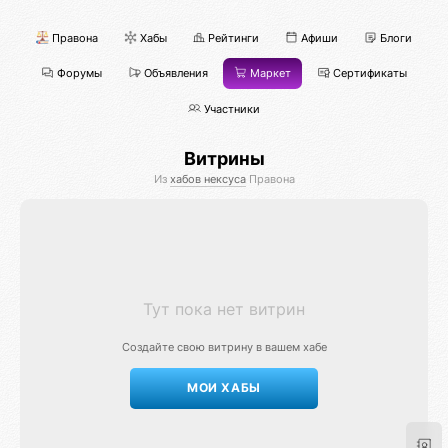
Правона
Хабы
Рейтинги
Афиши
Блоги
Форумы
Объявления
Маркет
Сертификаты
Участники
Витрины
Из
хабов нексуса
Правона
Тут пока нет витрин
Создайте свою витрину в вашем хабе
МОИ ХАБЫ