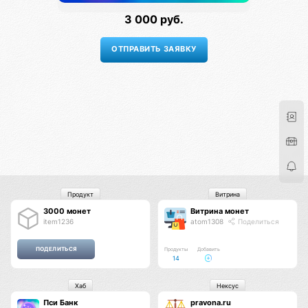
3 000 руб.
Продукт
Витрина
3000 монет
Витрина монет
item1236
atom1308
Поделиться
Продукты
Добавить
14
Хаб
Нексус
Пси Банк
pravona.ru