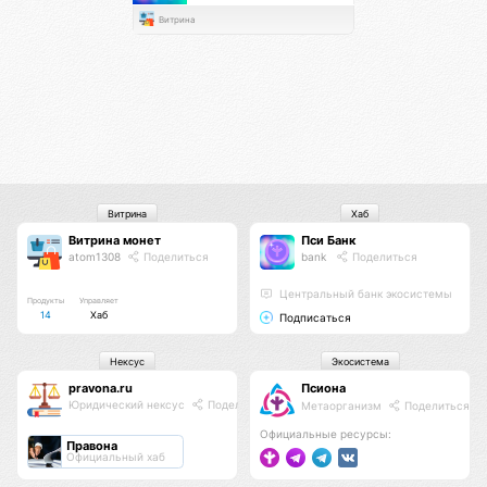
Витрина
Витрина
Хаб
Витрина монет
Пси Банк
atom1308
Поделиться
bank
Поделиться
Центральный банк экосистемы
Продукты
Управляет
14
Хаб
Подписаться
Нексус
Экосистема
pravona.ru
Псиона
Юридический нексус
Поделиться
Метаорганизм
Поделиться
Официальные ресурсы:
Правона
Официальный хаб