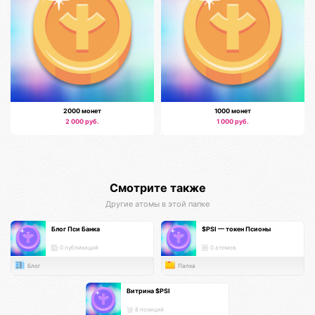
2000 монет
1000 монет
2 000 руб.
1 000 руб.
Смотрите также
Другие атомы в этой папке
Блог Пси Банка
$PSI — токен Псионы
0 публикаций
0 атомов
Блог
Папка
Витрина $PSI
8 позиций