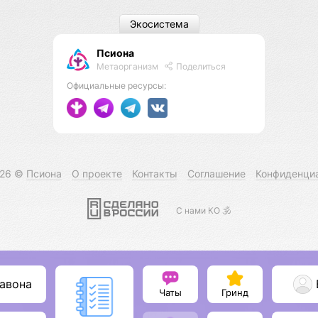
Экосистема
Псиона
Метаорганизм
Поделиться
Официальные ресурсы:
026 ©
Псиона
О проекте
Контакты
Соглашение
Конфиденци
С нами КО 🕉️
авона
Чаты
Гринд