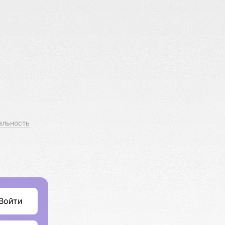
альность
Войти