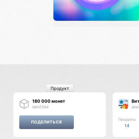
Продукт
180 000 монет
Ви
item1244
ato
Продукты
14