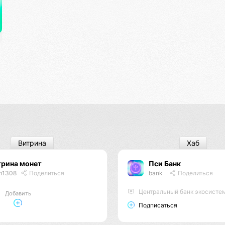
Витрина
Хаб
трина монет
Пси Банк
m1308
Поделиться
bank
Поделиться
Центральный банк экосисте
Добавить
Подписаться