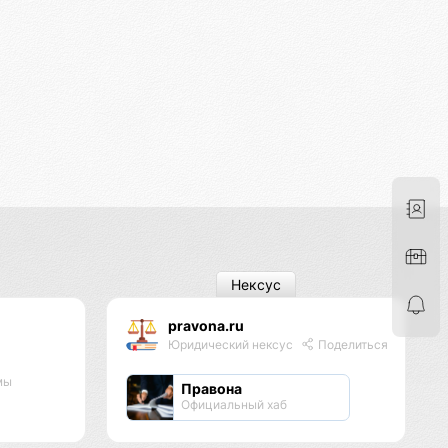
Нексус
pravona.ru
Юридический нексус
Поделиться
мы
Правона
Официальный хаб