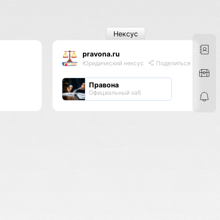
Нексус
pravona.ru
Юридический нексус
Поделиться
Правона
Официальный хаб