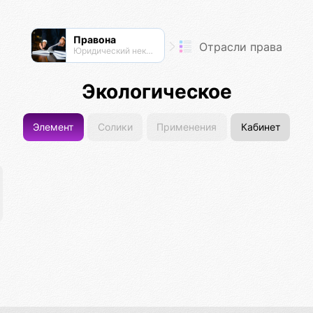
Правона
Отрасли права
Юридический нексус
Экологическое
Элемент
Солики
Применения
Кабинет