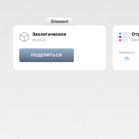
Элемент
Экологическое
Отр
item525
ato
Элементы
15