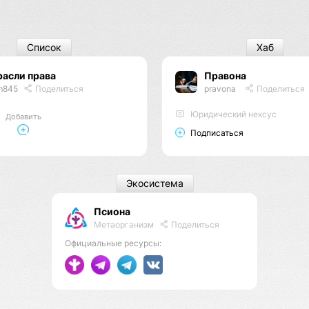
Список
Хаб
асли права
Правона
m845
Поделиться
pravona
Поделиться
Юридический нексус
Добавить
Подписаться
Экосистема
Псиона
Метаорганизм
Поделиться
Официальные ресурсы: