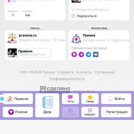
Юридический нексус
Элементы
Управляет
15
Хаб
Подписаться
Нексус
Экосистема
pravona.ru
Псиона
Юридический нексус
Поделиться
Метаорганизм
Поделиться
Официальные ресурсы:
Правона
Официальный хаб
1995–2026 ©
Псиона
О проекте
Контакты
Соглашение
Конфиденциальность
С нами КО 🕉️
Правона
Войти
Чаты
Гринд
Псиона
Регистрация
Дела
Кошелёк
Кабинет