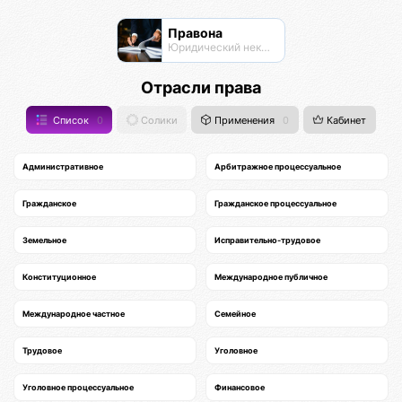
Правона
Юридический нексус
Отрасли права
Список
0
Солики
Применения
0
Кабинет
Административное
Арбитражное процессуальное
Гражданское
Гражданское процессуальное
Земельное
Исправительно-трудовое
Конституционное
Международное публичное
Международное частное
Семейное
Трудовое
Уголовное
Уголовное процессуальное
Финансовое