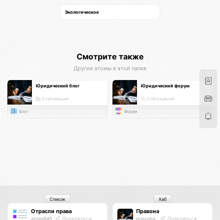
Экологическое
Смотрите также
Другие атомы в этой папке
Юридический блог
Юридический форум
0 публикаций
0 обсуждений
Блог
Форум
Список
Хаб
Отрасли права
Правона
atom845
Поделиться
pravona
Поделиться