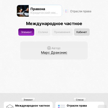
Правона
Отрасли права
Юридический нексус
Международное частное
Элемент
Солики
Применения
Кабинет
Автор:
Марс Драконис
Элемент
Список
Международное частное
Отрасли права