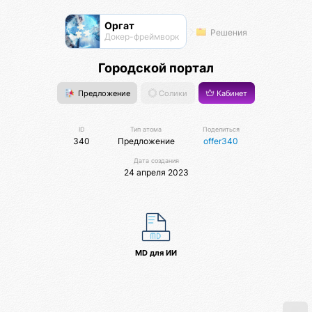
Оргат
Решения
Докер-фреймворк
Городской портал
Предложение
Солики
Кабинет
ID
Тип атома
Поделиться
340
Предложение
offer340
Дата создания
24 апреля 2023
MD для ИИ