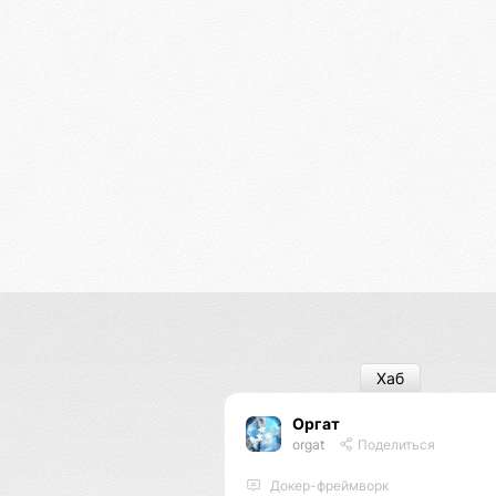
Хаб
Оргат
orgat
Поделиться
Докер-фреймворк