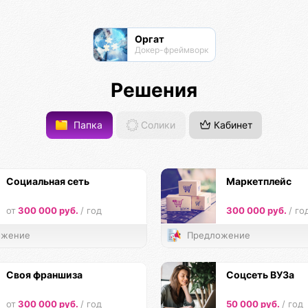
Оргат
Докер-фреймворк
Решения
Папка
Солики
Кабинет
Социальная сеть
Маркетплейс
от
300 000 руб.
/ год
300 000 руб.
/ го
жение
Предложение
Своя франшиза
Соцсеть ВУЗа
от
300 000 руб.
/ год
50 000 руб.
/ год