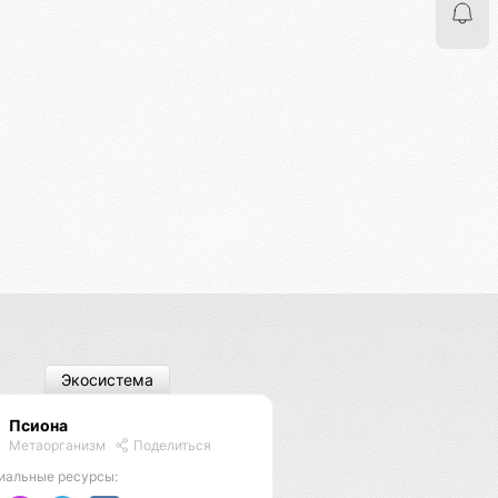
Экосистема
Псиона
Метаорганизм
Поделиться
иальные ресурсы: