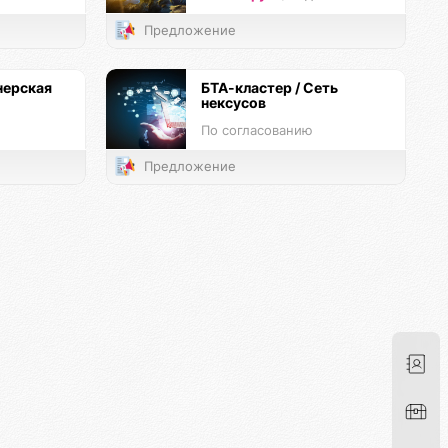
Предложение
нерская
БТА-кластер / Сеть
нексусов
По согласованию
Предложение