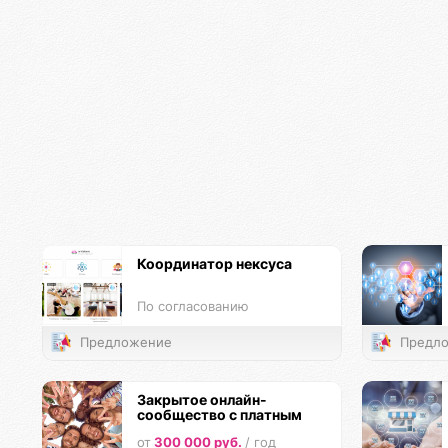
Координатор нексуса
По согласованию
Предложение
Предло
Закрытое онлайн-
сообщество с платным
членством
от
300 000 руб.
/ год