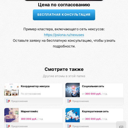
Цена по согласованию
Пример кластера, включающего сеть нексусов:
https://psiona.ru/nexuses
Оставьте заявку на бесплатную консультацию, чтобы узнать
подробности.
Смотрите также
Другие атомы в этой папке
Координатор нексуса
Социальная сеть
По согласованию
от
300 000 руб.
/ год
Предложение
Предложение
Маркетплейс
Корпоративная сеть
300 000 руб.
/ год
от
300 000 руб.
/ год
Предложение
Предложение