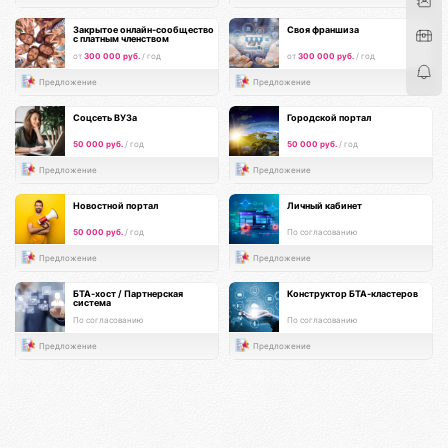
Закрытое онлайн-сообщество
Своя франшиза
с платным членством
от
300 000 руб.
/ год
от
300 000 руб.
/ год
Предложение
Предложение
Соцсеть ВУЗа
Городской портал
50 000 руб.
/ год
50 000 руб.
/ год
Предложение
Предложение
Новостной портал
Личный кабинет
50 000 руб.
/ год
По согласованию
Предложение
Предложение
БТА-хост / Партнерская
Конструктор БТА-кластеров
система
По согласованию
По согласованию
Предложение
Предложение