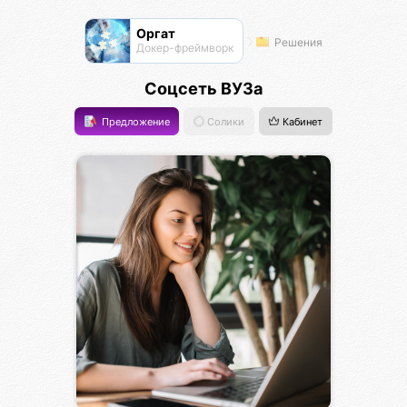
Оргат
Решения
Докер-фреймворк
Соцсеть ВУЗа
Предложение
Солики
Кабинет