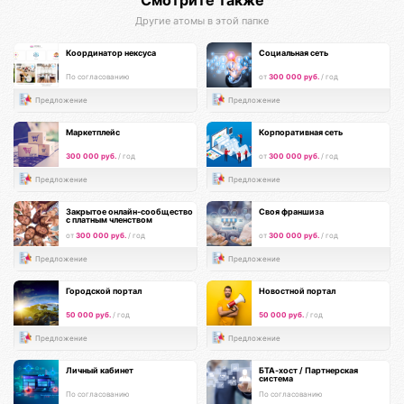
Другие атомы в этой папке
Координатор нексуса
Социальная сеть
По согласованию
от
300 000 руб.
/ год
Предложение
Предложение
Маркетплейс
Корпоративная сеть
300 000 руб.
/ год
от
300 000 руб.
/ год
Предложение
Предложение
Закрытое онлайн-сообщество
Своя франшиза
с платным членством
от
300 000 руб.
/ год
от
300 000 руб.
/ год
Предложение
Предложение
Городской портал
Новостной портал
50 000 руб.
/ год
50 000 руб.
/ год
Предложение
Предложение
Личный кабинет
БТА-хост / Партнерская
система
По согласованию
По согласованию