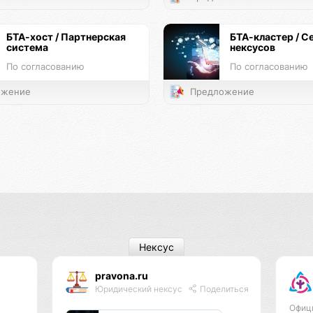
БТА-хост / Партнерская
БТА-кластер / С
система
нексусов
По согласованию
По согласованию
жение
Предложение
Нексус
pravona.ru
Юридический нексус
Поделиться
Офиц