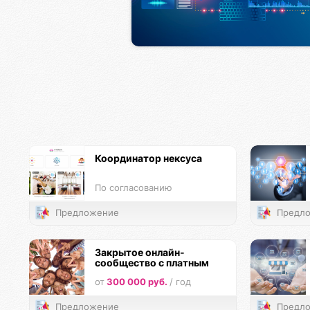
Координатор нексуса
По согласованию
Предложение
Предло
Закрытое онлайн-
сообщество с платным
членством
от
300 000 руб.
/ год
Предложение
Предло