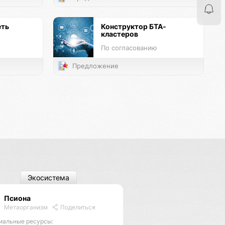
еть
Конструктор БТА-
кластеров
По согласованию
Предложение
Экосистема
Псиона
Метаорганизм
Поделиться
иальные ресурсы: