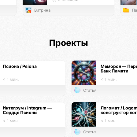
Витрина
Па
Проекты
Псиона / Psiona
Меморон — Пер
Банк Памяти
< 1 мин.
< 1 мин.
Статья
Интегрум / Integrum —
Логомат / Logo
Сердце Псионы
конструктор ло
< 1 мин.
< 1 мин.
Статья