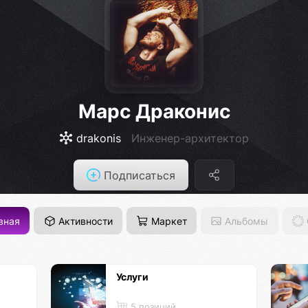
Марс Драконис
drakonis
Инженер-архитектор
Подписаться
вная
Активности
Маркет
Альбомы
Услуги
5 позиций