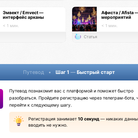
Эмвект / Emvect —
Афиста / Afista 
интерфейс арканы
мероприятий
< 1 мин.
< 1 мин.
Статья
Путевод
•
Шаг 1
—
Быстрый старт
Путевод познакомит вас с платформой и поможет быстро
разобраться. Пройдите регистрацию через телеграм-бота, 
перейти к следующему шагу.
Регистрация занимает
10 секунд
— никаких данны
вводить не нужно.