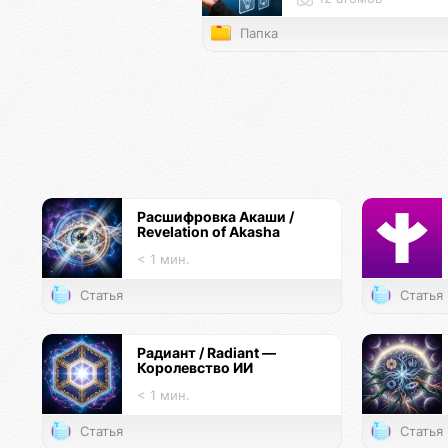
Папка
Расшифровка Акаши /
Revelation of Akasha
< 1 мин.
Статья
Статья
Радиант / Radiant —
Королевство ИИ
< 1 мин.
Статья
Статья