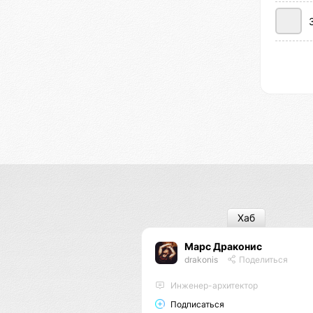
Хаб
Марс Драконис
drakonis
Поделиться
Инженер-архитектор
Подписаться