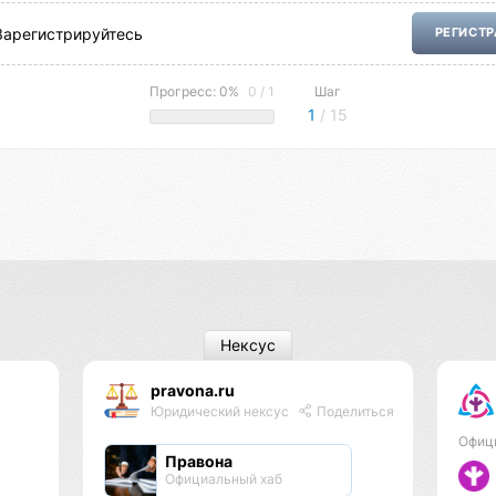
Зарегистрируйтесь
РЕГИСТ
Прогресс: 0%
0 / 1
Шаг
1
/ 15
Нексус
pravona.ru
Юридический нексус
Поделиться
Офиц
Правона
Официальный хаб