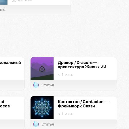
пка
сональный
Дракор / Dracore —
архитектура Живых ИИ
< 1 мин.
Статья
mat —
Контактон / Contacton —
госов
Фреймворк Связи
< 1 мин.
Статья