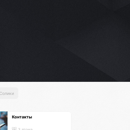
Солики
Контакты
3 атома