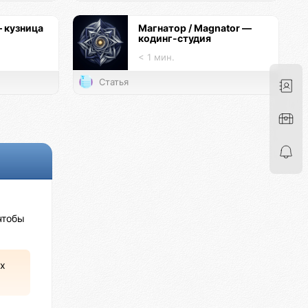
— кузница
Магнатор / Magnator —
кодинг-студия
< 1 мин.
Статья
чтобы
х